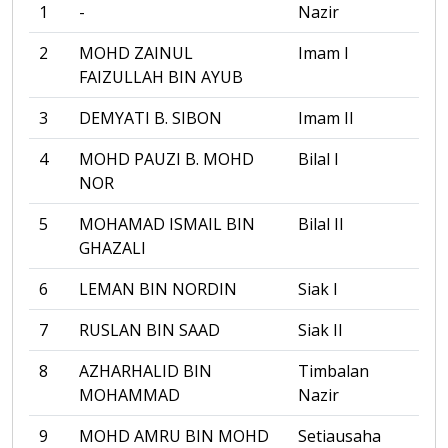
1
-
Nazir
2
MOHD ZAINUL
Imam I
FAIZULLAH BIN AYUB
3
DEMYATI B. SIBON
Imam II
4
MOHD PAUZI B. MOHD
Bilal I
NOR
5
MOHAMAD ISMAIL BIN
Bilal II
GHAZALI
6
LEMAN BIN NORDIN
Siak I
7
RUSLAN BIN SAAD
Siak II
8
AZHARHALID BIN
Timbalan
MOHAMMAD
Nazir
9
MOHD AMRU BIN MOHD
Setiausaha