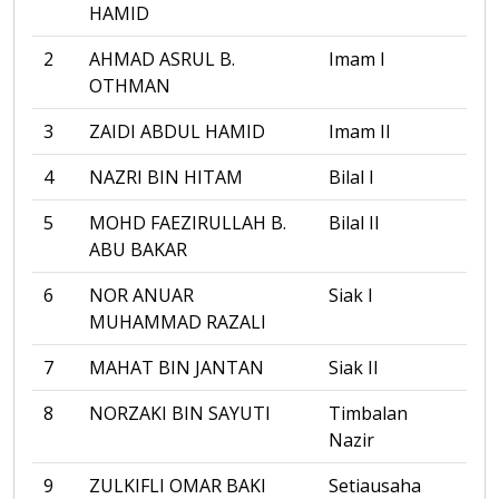
HAMID
2
AHMAD ASRUL B.
Imam I
OTHMAN
3
ZAIDI ABDUL HAMID
Imam II
4
NAZRI BIN HITAM
Bilal I
5
MOHD FAEZIRULLAH B.
Bilal II
ABU BAKAR
6
NOR ANUAR
Siak I
MUHAMMAD RAZALI
7
MAHAT BIN JANTAN
Siak II
8
NORZAKI BIN SAYUTI
Timbalan
Nazir
9
ZULKIFLI OMAR BAKI
Setiausaha