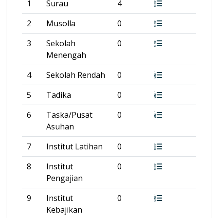
1
Surau
4
2
Musolla
0
3
Sekolah
0
Menengah
4
Sekolah Rendah
0
5
Tadika
0
6
Taska/Pusat
0
Asuhan
7
Institut Latihan
0
8
Institut
0
Pengajian
9
Institut
0
Kebajikan