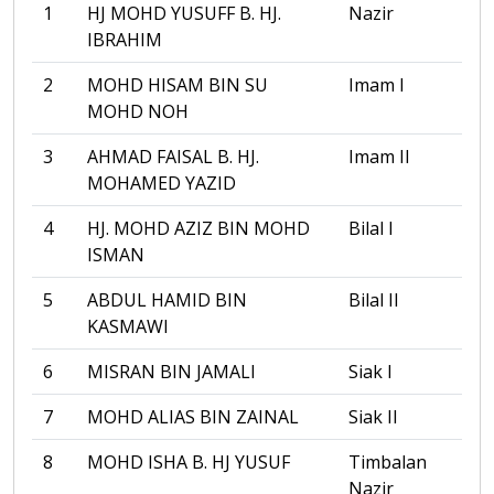
1
HJ MOHD YUSUFF B. HJ.
Nazir
IBRAHIM
2
MOHD HISAM BIN SU
Imam I
MOHD NOH
3
AHMAD FAISAL B. HJ.
Imam II
MOHAMED YAZID
4
HJ. MOHD AZIZ BIN MOHD
Bilal I
ISMAN
5
ABDUL HAMID BIN
Bilal II
KASMAWI
6
MISRAN BIN JAMALI
Siak I
7
MOHD ALIAS BIN ZAINAL
Siak II
8
MOHD ISHA B. HJ YUSUF
Timbalan
Nazir