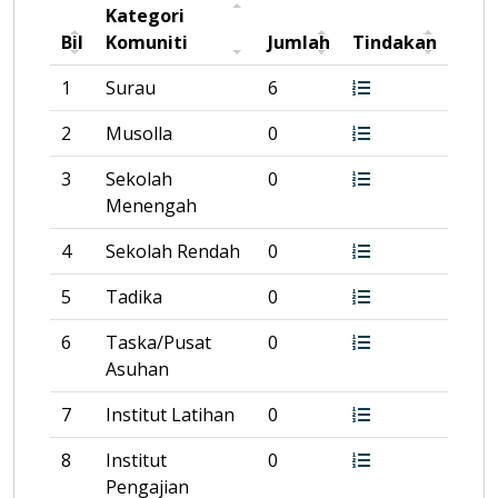
Kategori
Bil
Komuniti
Jumlah
Tindakan
1
Surau
6
2
Musolla
0
3
Sekolah
0
Menengah
4
Sekolah Rendah
0
5
Tadika
0
6
Taska/Pusat
0
Asuhan
7
Institut Latihan
0
8
Institut
0
Pengajian