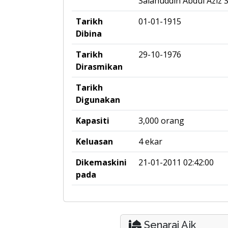
Salahuddin Abdul Aziz 
Tarikh
01-01-1915
Dibina
Tarikh
29-10-1976
Dirasmikan
Tarikh
Digunakan
Kapasiti
3,000 orang
Keluasan
4 ekar
Dikemaskini
21-01-2011 02:42:00
pada
Senarai Ajk