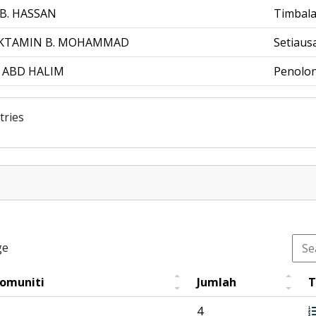
B. HASSAN
Timbala
OKTAMIN B. MOHAMMAD
Setiaus
 ABD HALIM
Penolon
tries
ge
Komuniti
Jumlah
T
4