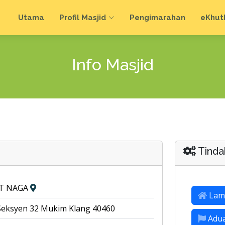
Utama
Profil Masjid
Pengimarahan
e
Khut
Info Masjid
Tinda
IT NAGA
Lam
,Seksyen 32 Mukim Klang 40460
Adu