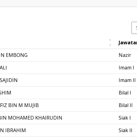
Jawata
BIN EMBONG
Nazir
ALI
Imam I
SAJIDIN
Imam II
ASHIM
Bilal I
Z BIN M MUJIB
Bilal II
BIN MOHAMED KHAIRUDIN
Siak I
N IBRAHIM
Siak II