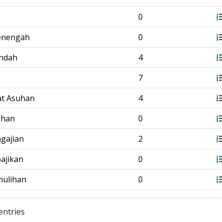
0
enengah
0
endah
4
7
at Asuhan
4
tihan
0
ngajian
2
bajikan
0
mulihan
0
entries