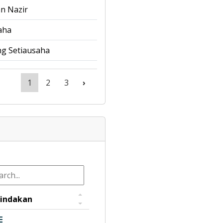
n Nazir
aha
g Setiausaha
1
2
3
›
indakan