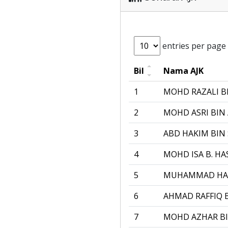
entries per page
Bil
Nama AJK
1
MOHD RAZALI 
2
MOHD ASRI BIN 
3
ABD HAKIM BIN 
4
MOHD ISA B. H
5
MUHAMMAD HAFI
6
AHMAD RAFFIQ 
7
MOHD AZHAR BI