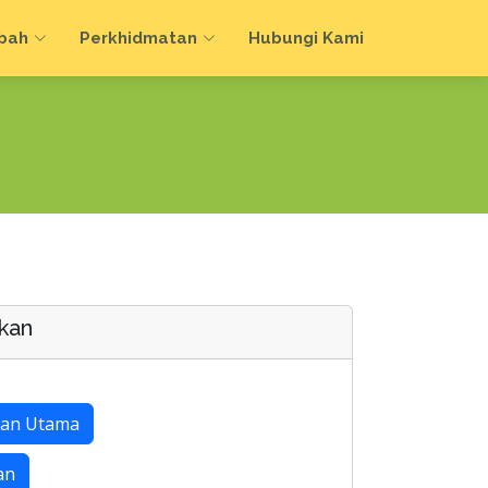
bah
Perkhidmatan
Hubungi Kami
kan
an Utama
an