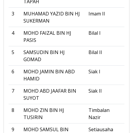
TAPAH
3
MUHAMAD YAZID BIN HJ
Imam II
SUKERMAN
4
MOHD FAIZAL BIN HJ
Bilal I
PASIS
5
SAMSUDIN BIN HJ
Bilal II
GOMAD
6
MOHD JAMIN BIN ABD
Siak I
HAMID
7
MOHD ABD JAAFAR BIN
Siak II
SUYOT
8
MOHD ZIN BIN HJ
Timbalan
TUSIRIN
Nazir
9
MOHD SAMSUL BIN
Setiausaha