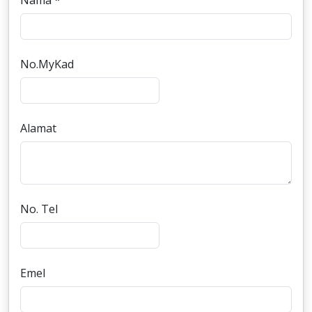
Nama *
No.MyKad
Alamat
No. Tel
Emel