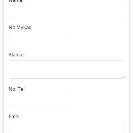
Nama *
No.MyKad
Alamat
No. Tel
Emel