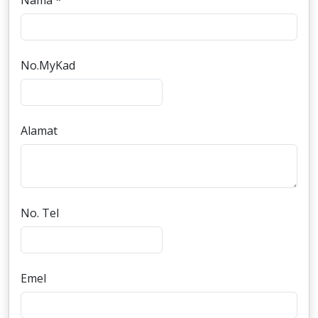
Nama *
No.MyKad
Alamat
No. Tel
Emel