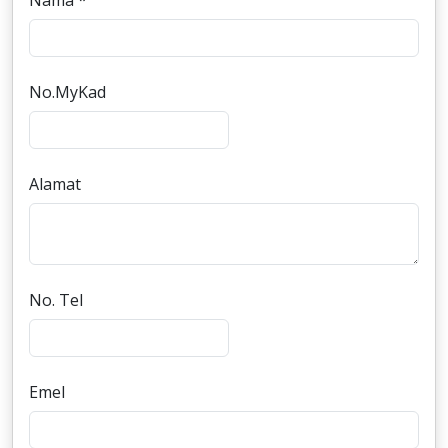
Nama *
No.MyKad
Alamat
No. Tel
Emel