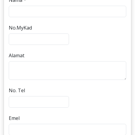
Nama *
No.MyKad
Alamat
No. Tel
Emel