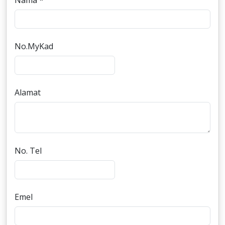
Nama *
No.MyKad
Alamat
No. Tel
Emel