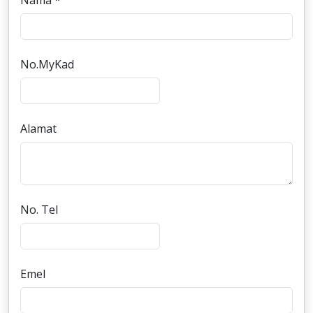
Nama *
No.MyKad
Alamat
No. Tel
Emel