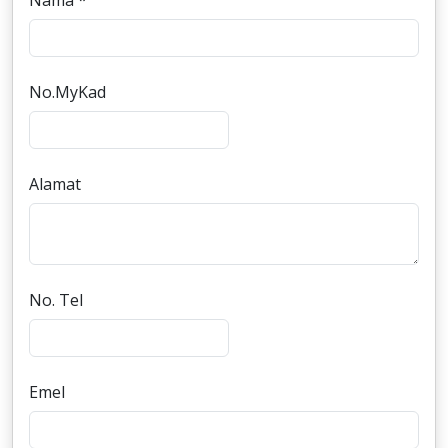
Nama *
No.MyKad
Alamat
No. Tel
Emel