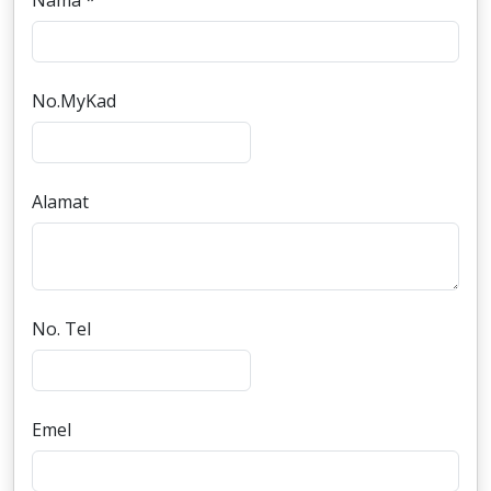
Nama *
No.MyKad
Alamat
No. Tel
Emel