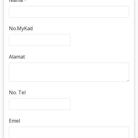
Nama *
No.MyKad
Alamat
No. Tel
Emel