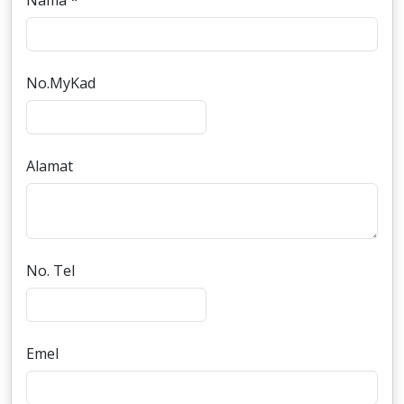
Nama *
No.MyKad
Alamat
No. Tel
Emel