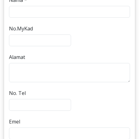
Nama *
No.MyKad
Alamat
No. Tel
Emel