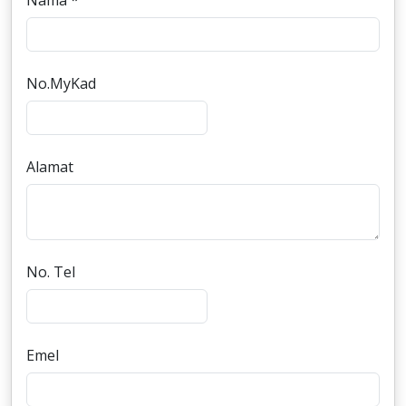
Nama *
No.MyKad
Alamat
No. Tel
Emel