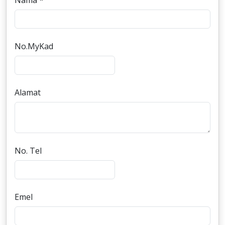
Nama *
No.MyKad
Alamat
No. Tel
Emel