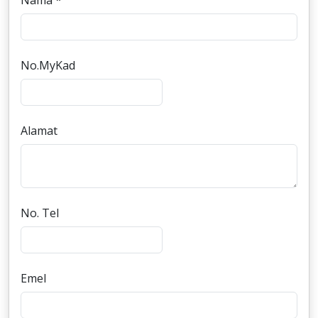
Nama *
No.MyKad
Alamat
No. Tel
Emel