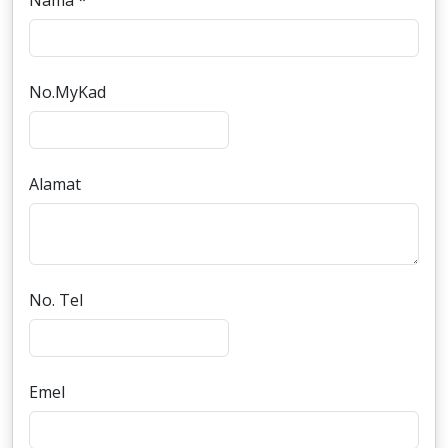
Nama *
No.MyKad
Alamat
No. Tel
Emel