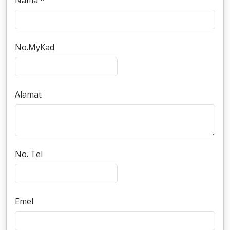
Nama *
No.MyKad
Alamat
No. Tel
Emel