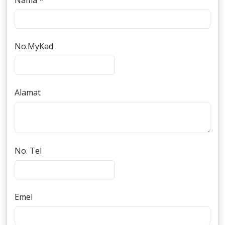
Nama *
No.MyKad
Alamat
No. Tel
Emel