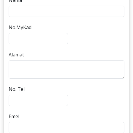
Nama *
No.MyKad
Alamat
No. Tel
Emel