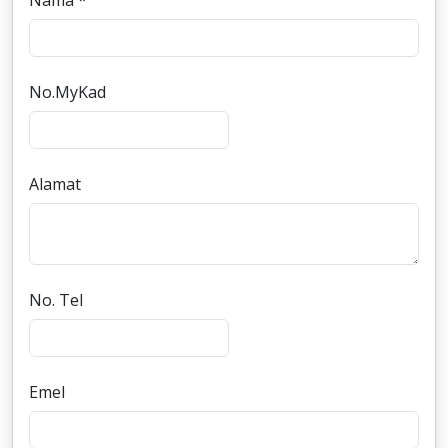
Nama *
No.MyKad
Alamat
No. Tel
Emel