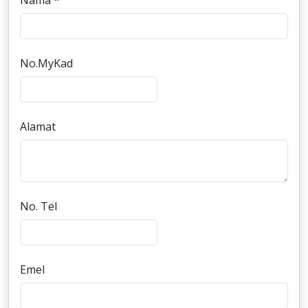
Nama *
No.MyKad
Alamat
No. Tel
Emel