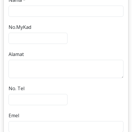
Nama *
No.MyKad
Alamat
No. Tel
Emel