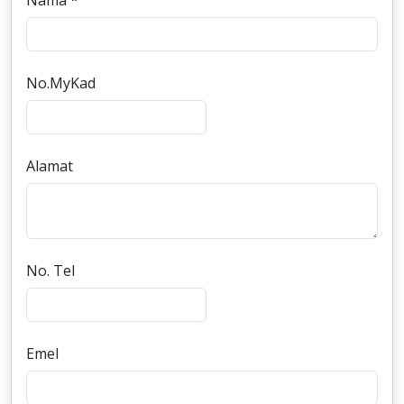
Nama *
No.MyKad
Alamat
No. Tel
Emel