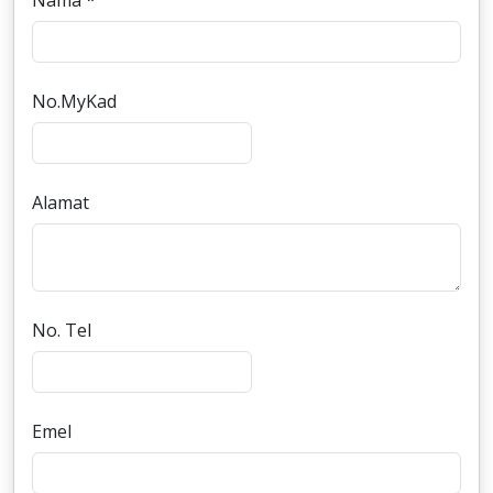
Nama *
No.MyKad
Alamat
No. Tel
Emel