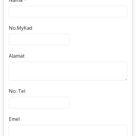
Nama *
No.MyKad
Alamat
No. Tel
Emel