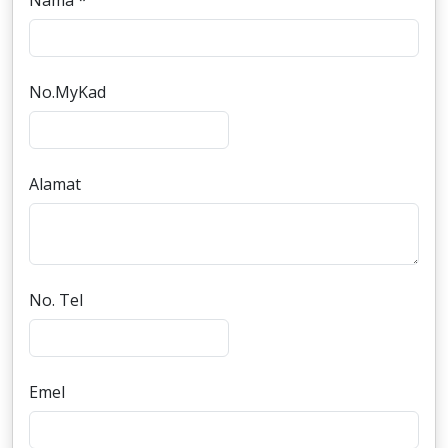
Nama *
No.MyKad
Alamat
No. Tel
Emel