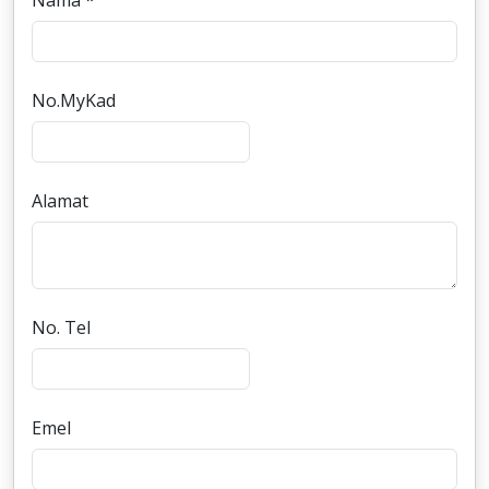
Nama *
No.MyKad
Alamat
No. Tel
Emel