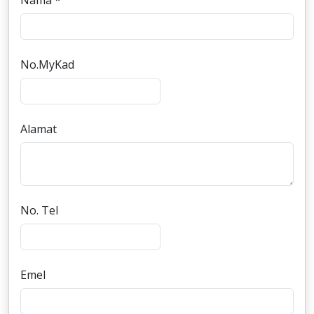
Nama *
No.MyKad
Alamat
No. Tel
Emel