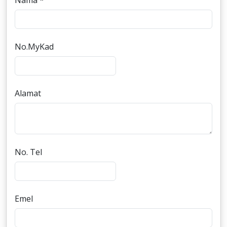
Nama *
No.MyKad
Alamat
No. Tel
Emel