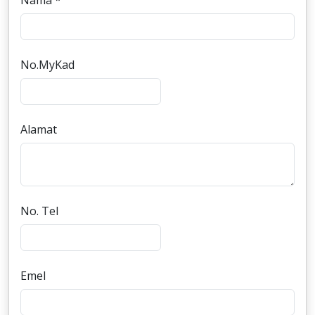
Nama *
No.MyKad
Alamat
No. Tel
Emel