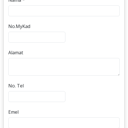
Nama *
No.MyKad
Alamat
No. Tel
Emel