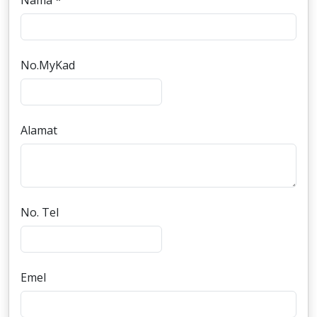
Nama *
No.MyKad
Alamat
No. Tel
Emel