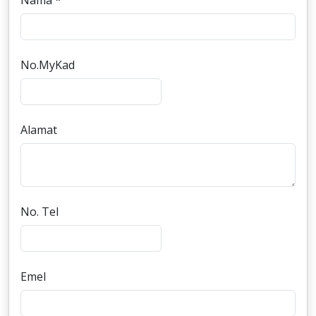
Nama *
No.MyKad
Alamat
No. Tel
Emel