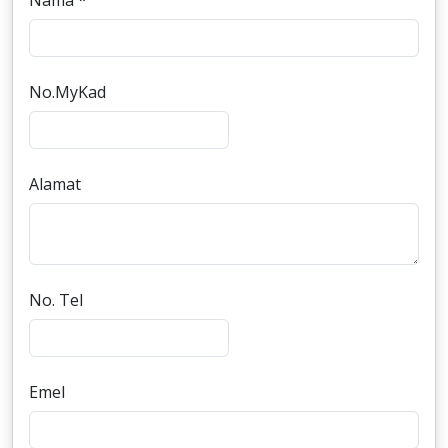
Nama *
No.MyKad
Alamat
No. Tel
Emel