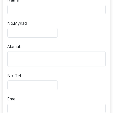
Nama *
No.MyKad
Alamat
No. Tel
Emel