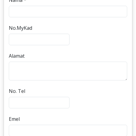
Nama *
No.MyKad
Alamat
No. Tel
Emel