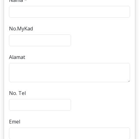
Nama *
No.MyKad
Alamat
No. Tel
Emel