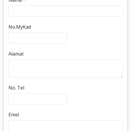
Nama *
No.MyKad
Alamat
No. Tel
Emel