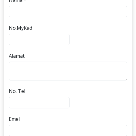
Nama *
No.MyKad
Alamat
No. Tel
Emel