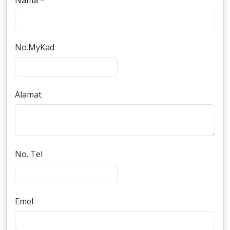
Nama *
No.MyKad
Alamat
No. Tel
Emel