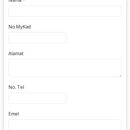
Nama *
No.MyKad
Alamat
No. Tel
Emel