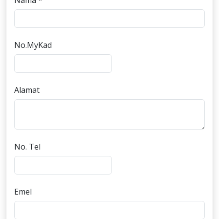
Nama *
No.MyKad
Alamat
No. Tel
Emel