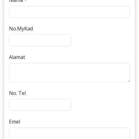
Nama *
No.MyKad
Alamat
No. Tel
Emel