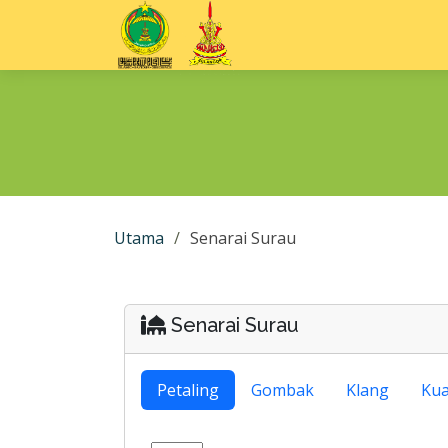
Utama
Senarai Surau
Senarai Surau
Petaling
Gombak
Klang
Kua