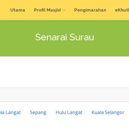
Utama
Profil Masjid
Pengimarahan
e
Khut
Senarai Surau
la Langat
Sepang
Hulu Langat
Kuala Selangor