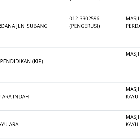
012-3302596
MASJ
ERDANA JLN. SUBANG
(PENGERUSI)
PERD
MASJI
PENDIDIKAN (KIP)
MASJ
U ARA INDAH
KAYU
MASJ
KAYU ARA
KAYU