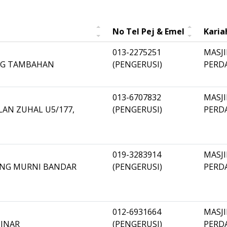
No Tel Pej & Emel
Karia
013-2275251
MASJ
ANG TAMBAHAN
(PENGERUSI)
PERD
013-6707832
MASJ
LAN ZUHAL U5/177,
(PENGERUSI)
PERD
019-3283914
MASJ
BANG MURNI BANDAR
(PENGERUSI)
PERD
012-6931664
MASJ
DINAR
(PENGERUSI)
PERD