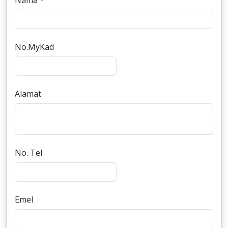
Nama *
No.MyKad
Alamat
No. Tel
Emel